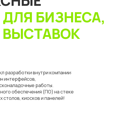
КСНЫЕ
Я
ДЛЯ БИЗНЕСА,
И ВЫСТАВОК
л разработки внутри компании:
йн интерфейсов,
усконаладочные работы.
ного обеспечения (ПО) на стеке
х столов, киосков и панелей!