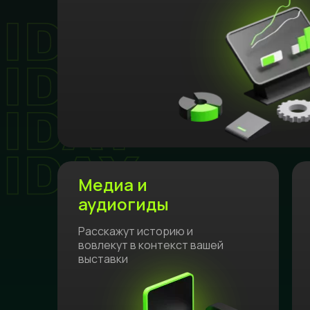
Медиа и
аудиогиды
Расскажут историю и
вовлекут в контекст вашей
выставки