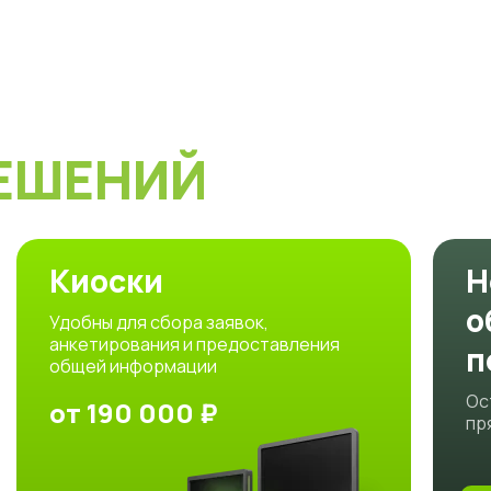
ЕШЕНИЙ
Киоски
Н
о
Удобны для сбора заявок,
анкетирования и предоставления
п
общей информации
Ос
от 190 000 ₽
пр