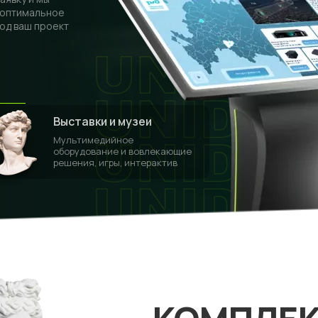
оптимальное
од ваш проект
Выставки и музеи
Мультимедийное
оборудование и вовлекающие
решения, игры, интерактив