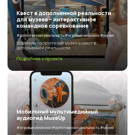
Квест в дополненной реальности
для музеев – интерактивное
командное соревнование
#дополненная реальность #игровые механики #музей
Вовлекли посетителей музея в квест в
дополненной реальности
Подробнее о проекте
Мобильный мультимедийный
аудиогид MuseUp
#игровые механики #дополненная реальность #музей