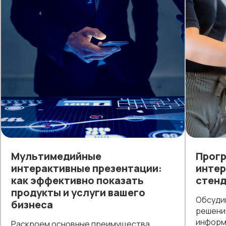
Мультимедийные
Прогр
интерактивные презентации:
интер
как эффективно показать
стенд
продукты и услуги вашего
Обсуди
бизнеса
решения
информ
Раскроем основные преимущества