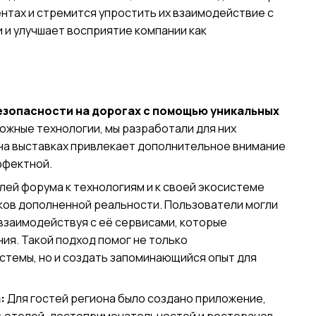
нтах и стремится упростить их взаимодействие с
 и улучшает восприятие компании как
зопасности на дорогах с помощью уникальных
ожные технологии, мы разработали для них
на выставках привлекает дополнительное внимание
ффектной.
ей форума к технологиям и к своей экосистеме
ков дополненной реальности. Пользователи могли
взаимодействуя с её сервисами, которые
ия. Такой подход помог не только
темы, но и создать запоминающийся опыт для
:
Для гостей региона было создано приложение,