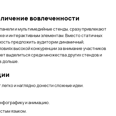
еличение вовлеченности
 панели и мультимедийные стенды, сразу привлекают
ке и интерактивным элементам. Вместо статичных
ность предложить аудитории динамичный,
ловиях высокой конкуренции за внимание участников
ет выделиться среди множества других стендов и
в дольше.
ции
 легко и наглядно донести сложные идеи.
 инфографику и анимацию.
стым языком.