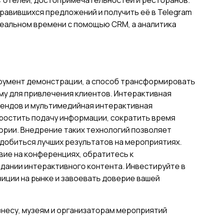
 отелей, достопримечательностей и ресторанов.
равившихся предложений и получить её в Telegram
реальном времени с помощью CRM, а аналитика
трумент демонстрации, а способ трансформировать
у для привлечения клиентов. Интерактивная
тендов и мультимедийная интерактивная
ростить подачу информации, сократить время
ории. Внедрение таких технологий позволяет
 добиться лучших результатов на мероприятиях.
вие на конференциях, обратитесь к
дании интерактивного контента. Инвестируйте в
зиции на рынке и завоевать доверие вашей
знесу, музеям и организаторам мероприятий