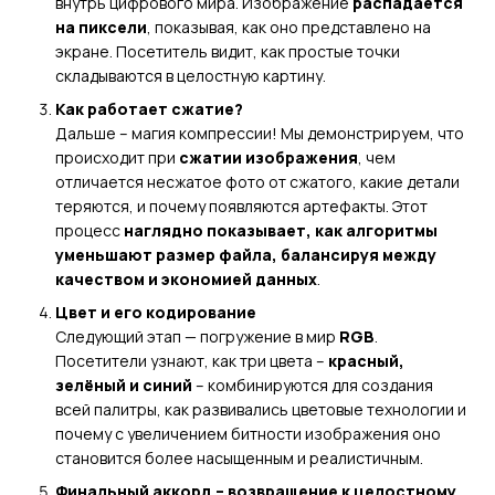
внутрь цифрового мира. Изображение
распадается
на пиксели
, показывая, как оно представлено на
экране. Посетитель видит, как простые точки
складываются в целостную картину.
Как работает сжатие?
Дальше – магия компрессии! Мы демонстрируем, что
происходит при
сжатии изображения
, чем
отличается несжатое фото от сжатого, какие детали
теряются, и почему появляются артефакты. Этот
процесс
наглядно показывает, как алгоритмы
уменьшают размер файла, балансируя между
качеством и экономией данных
.
Цвет и его кодирование
Следующий этап — погружение в мир
RGB
.
Посетители узнают, как три цвета –
красный,
зелёный и синий
– комбинируются для создания
всей палитры, как развивались цветовые технологии и
почему с увеличением битности изображения оно
становится более насыщенным и реалистичным.
Финальный аккорд – возвращение к целостному