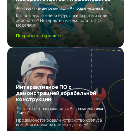
#интерактивные презентации #игровые механики
Как поморы строили суда, ловили рыбу и вели
хозяйство? Интерактивный экспонат с 3D-
моделями.
Подробнее о проекте
Интерактивное ПО с
демонстрацией корабельной
конструкции
#интерактивные презентации #игровые механики
#музей
Продемонстрировали устройство корпуса
корабля и научили нарезке деталей